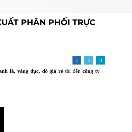
 XUẤT PHÂN PHỐI TRỰC
nh lá, vàng đục, đỏ giá rẻ
thì đến
công ty