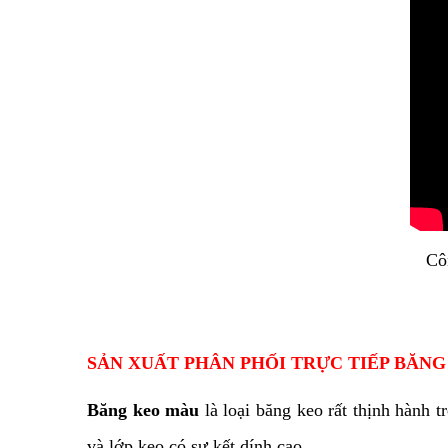
Cô
SẢN XUẤT PHÂN PHỐI TRỰC TIẾP BĂNG
Băng keo màu
là loại băng keo rất thịnh hàn
và lớp keo có sự kết dính cao.