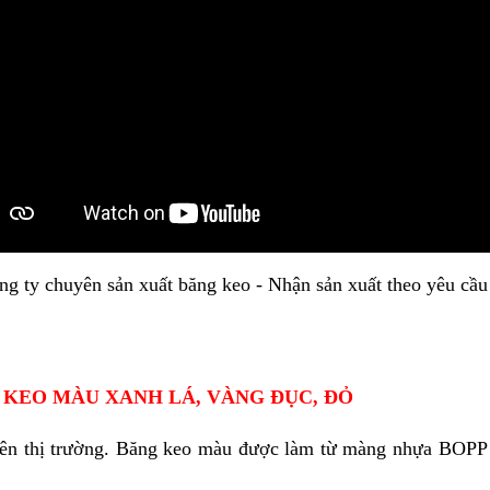
ng ty chuyên sản xuất băng keo - Nhận sản xuất theo yêu cầu
 KEO MÀU XANH LÁ, VÀNG ĐỤC, ĐỎ
h trên thị trường. Băng keo màu được làm từ màng nhựa BOP