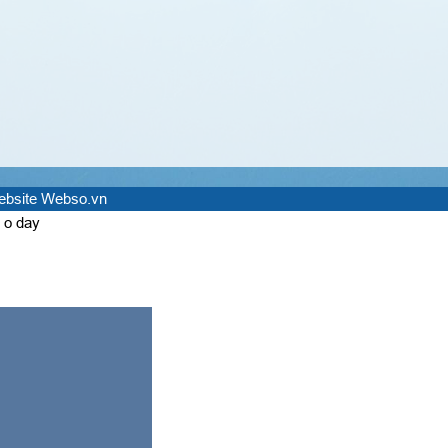
website Webso.vn
 o day