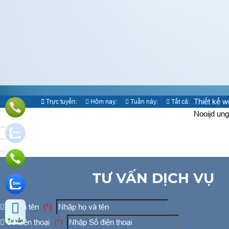
Thiết kế 
Trực tuyến:
Hôm nay:
Tuần này:
Tất cả:
1
644
4875
378953
Nooijd ung
TƯ VẤN DỊCH VỤ
Họ và tên
(*)
Số điện thoại
(*)
Tư vấn