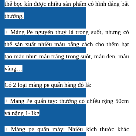
thể bọc kín được nhiều sản phẩm có hình dáng bất
thường.
+ Màng Pe nguyên thuỷ là trong suốt, nhưng có
thể sản xuất nhiều màu bằng cách cho thêm hạt
tạo màu như: màu trắng trong suốt, màu đen, màu
vàng…
Có 2 loại màng pe quấn hàng đó là:
+ Màng Pe quấn tay: thường có chiều rộng 50cm
và nặng 1-3kg
+ Màng pe quấn máy: Nhiều kích thước khác