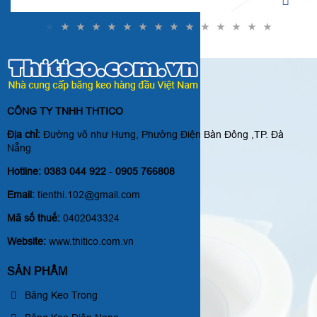
Nếu quý khách đang tìm Đà Nẵng nơi mua xốp nổ
quấn hàng giá tốt, uy tín, thì công ty Thitico chính
là lựa chọn đáng tin cậy.
CÔNG TY TNHH THTICO
Địa chỉ:
Đường võ như Hưng, Phường Điện Bàn Đông ,TP. Đà
Nẵng
Hotline:
0383 044 922
-
0905 766808
Email:
tienthi.102@gmail.com
Mã số thuế:
0402043324
Website:
www.thitico.com.vn
SẢN PHẨM
Băng Keo Trong