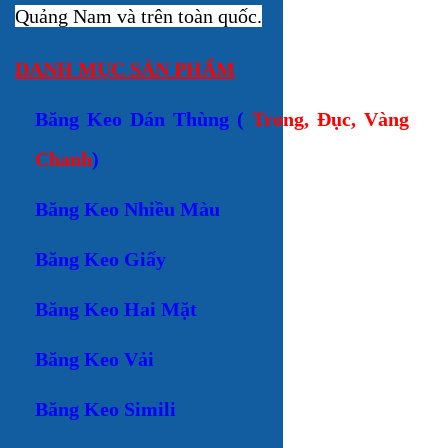
Quảng Nam và trên toàn quốc.
DANH MỤC SẢN PHẨM
Băng Keo Dán Thùng
(
Trong, Đục, Vàng
Chanh
)
Băng Keo Nhiều Màu
Băng Keo Giấy
Băng Keo Hai Mặt
Băng Keo Vải
Băng Keo Simili