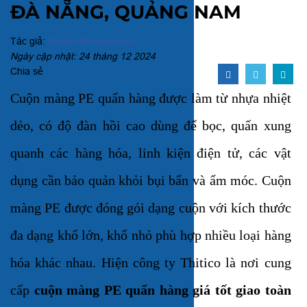
ĐÀ NẴNG, QUẢNG NAM
Tác giả:
Khách Administrator
Ngày cập nhật: 24 tháng 12 2024
Chia sẻ
Cuộn màng PE quấn hàng được làm từ nhựa nhiệt
dẻo, có độ đàn hồi cao dùng để bọc, quấn xung
quanh các hàng hóa, linh kiện điện tử, các vật
dụng cần bảo quản khỏi bụi bẩn và ẩm móc. Cuộn
màng PE được đóng gói dạng cuộn với kích thước
đa dạng khổ lớn, khổ nhỏ phù hợp nhiều loại hàng
hóa khác nhau. Hiện công ty Thitico là nơi cung
cấp
cuộn màng PE quấn hàng giá tốt giao toàn