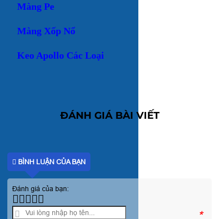
Màng Pe
Màng Xốp Nổ
Keo Apollo Các Loại
ĐÁNH GIÁ BÀI VIẾT
BÌNH LUẬN CỦA BẠN
Đánh giá của bạn:
*