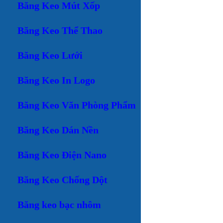
Băng Keo Mút Xốp
Băng Keo Thể Thao
Băng Keo Lưới
Băng Keo In Logo
Băng Keo Văn Phòng Phẩm
Băng Keo Dán Nền
Băng Keo Điện Nano
Băng Keo Chống Dột
Băng keo bạc nhôm