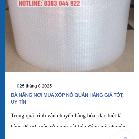
25 tháng 6 2025
ĐÀ NẴNG NƠI MUA XỐP NỔ QUẤN HÀNG GIÁ TỐT,
UY TÍN
Trong quá trình vận chuyển hàng hóa, đặc biệt là
hàng dễ vỡ, việc sử dụng vật liệu đóng gói chuyên
dụng như xốp nổ quấn hàng là vô cùng cần thiết.