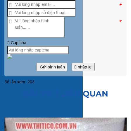
*
*
Captcha
Gửi bình luận
nhập lại
Số lần xem: 263
BÀI VIẾT LIÊN QUAN