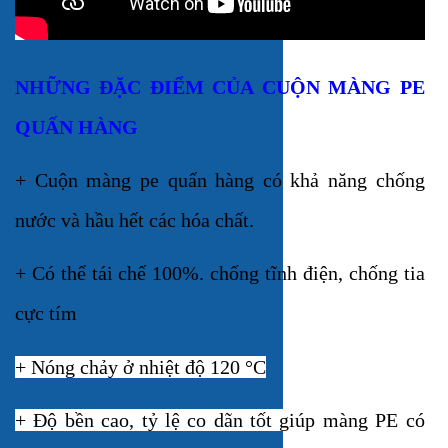
NHỮNG ĐẶC ĐIỂM CỦA CUỘN MÀNG PE
QUẤN HÀNG
+ Cuộn màng pe quấn hàng c
ó khả năng chống
nước và hầu hết các hóa chất.
+
Có thể tái chế 100%. chống tĩnh điện, chống tia
cực tím
+ Nóng chảy ở nhiệt độ 120 °C
+ Độ bền cao, tỷ lệ co dãn tốt giúp màng PE có