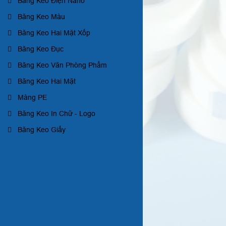
Băng Keo Điện Nano
Băng Keo Màu
Băng Keo Hai Mặt Xốp
Băng Keo Đục
Băng Keo Văn Phòng Phẩm
Băng Keo Hai Mặt
Màng PE
Băng Keo In Chữ - Logo
Băng Keo Giấy