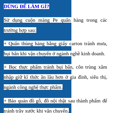
DÙNG ĐỂ LÀM GÌ?
Sử dụng cuộn màng Pe quấn hàng trong các
trường hợp sau:
+ Quấn thùng hàng bằng giấy carton tránh mưa,
bụi bẩn khi vận chuyển ở ngành nghề kinh doanh.
+ Bọc thực phẩm tránh bụi bẩn, côn trùng xâm
nhập giữ kĩ thức ăn lâu hơn ở gia đình, siêu thị,
ngành công nghệ thực phẩm.
+ Bảo quản đồ gỗ, đồ nội thật sau thành phẩm để
tránh trầy xước khi vận chuyển.