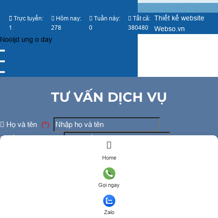
Thiết kế website
Trực tuyến:
Hôm nay:
Tuần này:
Tất cả:
1
278
0
380480
Webso.vn
Nooijd ung o day
TƯ VẤN DỊCH VỤ
Họ và tên
(*)
Số điện thoại
(*)
Địa chỉ
Home
Đăng ký tư vấn
Gọi ngay
TƯ VẤN DỊCH VỤ
Zalo
Họ và tên
(*)