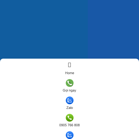
Home
Gọi ngay
Zalo
0905 766 808