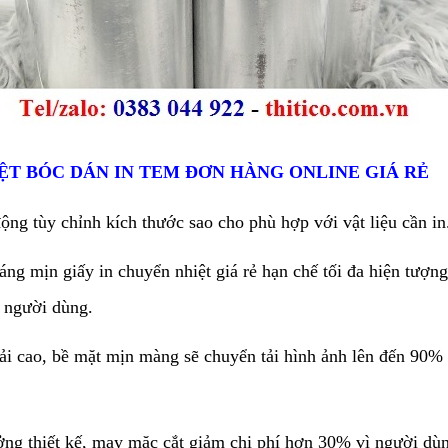
IỆT BÓC DÁN IN TEM ĐƠN HÀNG ONLINE GIÁ RẺ
động tùy chỉnh kích thước sao cho phù hợp với vật liệu cần in
áng mịn giấy in chuyển nhiệt giá rẻ hạn chế tối đa hiện tượn
o người dùng.
iải cao, bề mặt mịn màng sẽ chuyển tải hình ảnh lên đến 90% 
ưởng thiết kế, may mặc cắt giảm chi phí hơn 30% vì người dùn