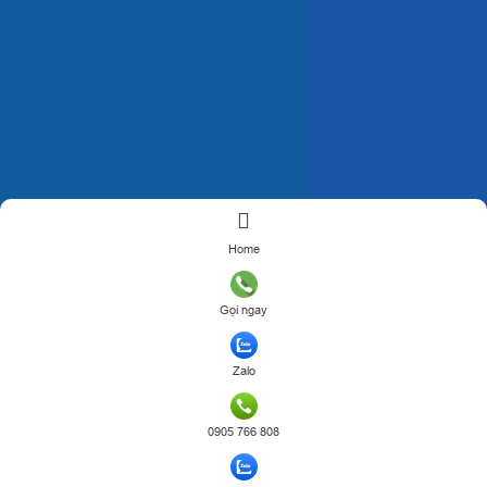
Home
Gọi ngay
Zalo
0905 766 808