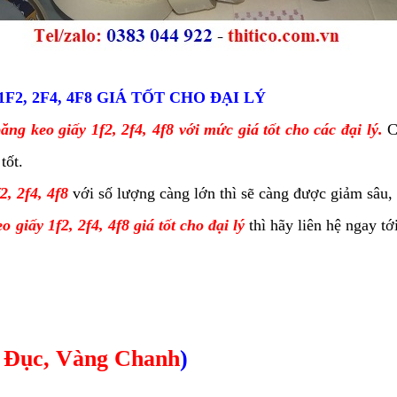
F2, 2F4, 4F8 GIÁ TỐT CHO ĐẠI LÝ
ăng keo giấy 1f2, 2f4, 4f8 với mức giá tốt cho các đại lý.
C
tốt.
2, 2f4, 4f8
với số lượng càng lớn thì sẽ càng được giảm sâu, 
 giấy 1f2, 2f4, 4f8 giá tốt cho đại lý
thì hãy liên hệ ngay t
 Đục, Vàng Chanh
)