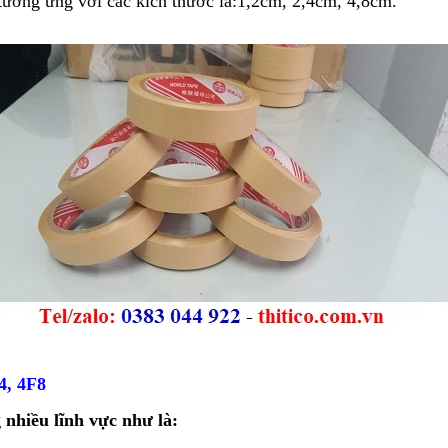
 tương ứng với các kích thước là:1,2cm, 2,4cm, 4,8cm.
, 4F8
 nhiều lĩnh vực như là: