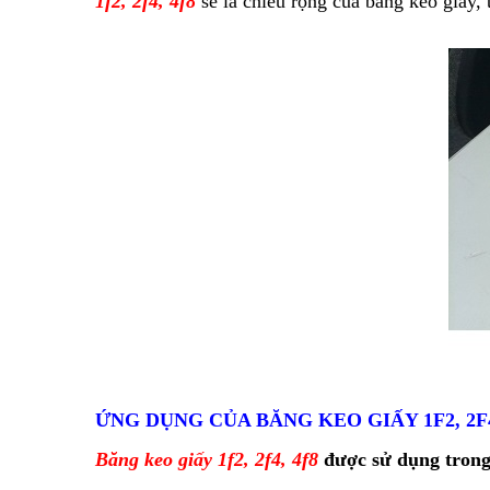
1f2, 2f4, 4f8
sẽ là chiều rộng của băng keo giấy,
ỨNG DỤNG CỦA BĂNG KEO GIẤY 1F2, 2F4
Băng keo giấy 1f2, 2f4, 4f8
được sử dụng trong