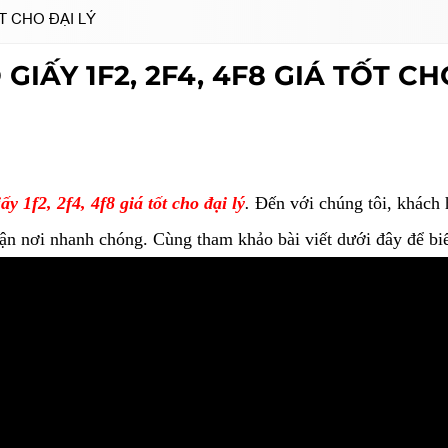
T CHO ĐẠI LÝ
IẤY 1F2, 2F4, 4F8 GIÁ TỐT CH
y 1f2, 2f4, 4f8 giá tốt cho đại lý
.
Đến với chúng tôi, khách 
ận nơi nhanh chóng. Cùng tham khảo bài viết dưới đây để biết