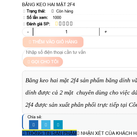
BĂNG KEO HAI MẶT 2F4
Trạng thái:
Còn hàng
Số lần xem:
1000
Đánh giá SP:
-
+
THÊM VÀO GIỎ HÀNG
GỌI CHO TÔI
Băng keo hai mặt 2f4 sản phẩm băng dính vă
dính được cả 2 mặt chuyên dùng cho việc dán
2f4 được sản xuất phân phối trực tiếp tại Cô
Chia sẻ:
THÔNG TIN SẢN PHẨM
NHẬN XÉT CỦA KHÁCH 