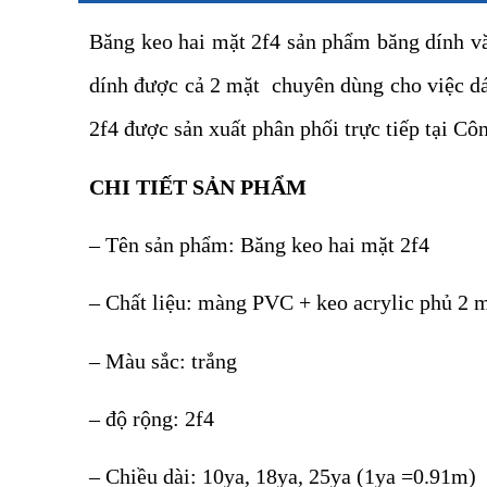
Băng keo hai mặt 2f4 sản phẩm băng dính vă
dính được cả 2 mặt chuyên dùng cho việc dán
2f4 được sản xuất phân phối trực tiếp tại Côn
CHI TIẾT SẢN PHẨM
– Tên sản phẩm: Băng keo hai mặt 2f4
– Chất liệu: màng PVC + keo acrylic phủ 2 
– Màu sắc: trắng
– độ rộng: 2f4
– Chiều dài: 10ya, 18ya, 25ya (1ya =0.91m)