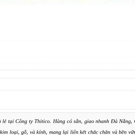
à lẻ tại Công ty Thitico. Hàng có sẵn, giao nhanh Đà Nẵng
 kim loại, gỗ, và kính, mang lại liên kết chắc chắn và bền 