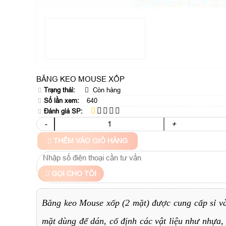
BĂNG KEO MOUSE XỐP
Trạng thái:
Còn hàng
Số lần xem:
640
Đánh giá SP:
-
+
THÊM VÀO GIỎ HÀNG
GỌI CHO TÔI
Băng keo Mouse xốp (2 mặt) được cung cấp sỉ v
mặt dùng để dán, cố định các vật liệu như nhựa,